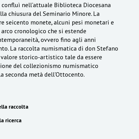
a confluì nell’attuale Biblioteca Diocesana
lla chiusura del Seminario Minore. La
re seicento monete, alcuni pesi monetari e
n arco cronologico che si estende
ontemporaneità, ovvero fino agli anni
to. La raccolta numismatica di don Stefano
alore storico-artistico tale da essere
izione del collezionismo numismatico
lla seconda metà dell’Ottocento.
lla raccolta
la ricerca