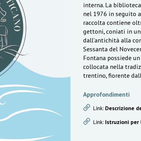
interna. La bibliotec
nel 1976 in seguito a
raccolta contiene olt
gettoni, coniati in u
dall’antichità alla c
Sessanta del Novecen
Fontana possiede un v
collocata nella trad
trentino, fiorente da
Approfondimenti
Link:
Descrizione de
Link:
Istruzioni per 