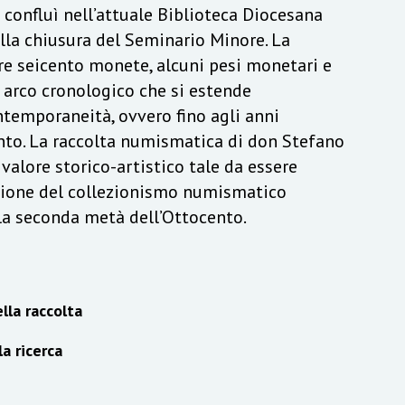
a confluì nell’attuale Biblioteca Diocesana
lla chiusura del Seminario Minore. La
re seicento monete, alcuni pesi monetari e
n arco cronologico che si estende
ontemporaneità, ovvero fino agli anni
to. La raccolta numismatica di don Stefano
alore storico-artistico tale da essere
izione del collezionismo numismatico
lla seconda metà dell’Ottocento.
lla raccolta
la ricerca