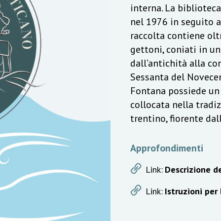
interna. La bibliotec
nel 1976 in seguito a
raccolta contiene olt
gettoni, coniati in u
dall’antichità alla c
Sessanta del Novecen
Fontana possiede un v
collocata nella trad
trentino, fiorente da
Approfondimenti
Link:
Descrizione de
Link:
Istruzioni per 