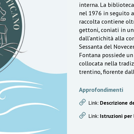
interna. La bibliotec
nel 1976 in seguito a
raccolta contiene olt
gettoni, coniati in u
dall’antichità alla c
Sessanta del Novecen
Fontana possiede un v
collocata nella trad
trentino, fiorente da
Approfondimenti
Link:
Descrizione de
Link:
Istruzioni per 