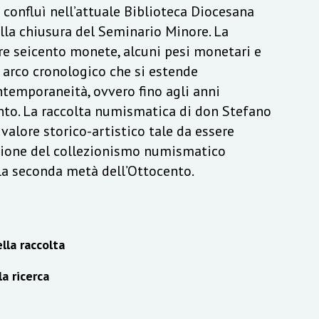
a confluì nell’attuale Biblioteca Diocesana
lla chiusura del Seminario Minore. La
re seicento monete, alcuni pesi monetari e
n arco cronologico che si estende
ontemporaneità, ovvero fino agli anni
to. La raccolta numismatica di don Stefano
alore storico-artistico tale da essere
izione del collezionismo numismatico
lla seconda metà dell’Ottocento.
lla raccolta
la ricerca