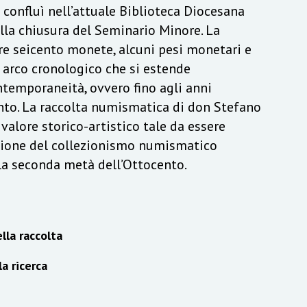
a confluì nell’attuale Biblioteca Diocesana
lla chiusura del Seminario Minore. La
re seicento monete, alcuni pesi monetari e
n arco cronologico che si estende
ontemporaneità, ovvero fino agli anni
to. La raccolta numismatica di don Stefano
alore storico-artistico tale da essere
izione del collezionismo numismatico
lla seconda metà dell’Ottocento.
lla raccolta
la ricerca