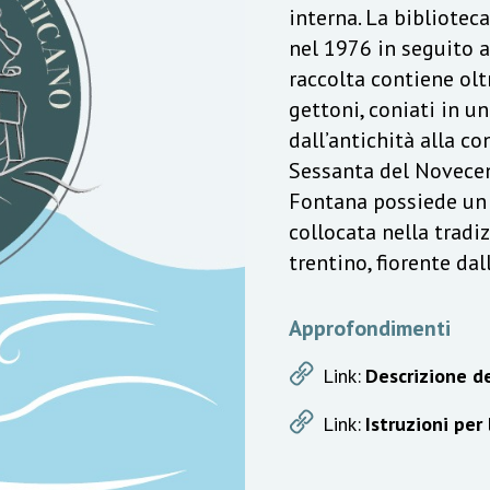
interna. La bibliotec
nel 1976 in seguito a
raccolta contiene olt
gettoni, coniati in u
dall’antichità alla c
Sessanta del Novecen
Fontana possiede un v
collocata nella trad
trentino, fiorente da
Approfondimenti
Link:
Descrizione de
Link:
Istruzioni per 