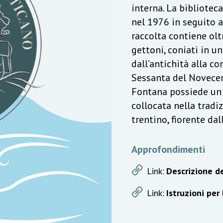
interna. La bibliotec
nel 1976 in seguito a
raccolta contiene olt
gettoni, coniati in u
dall’antichità alla c
Sessanta del Novecen
Fontana possiede un v
collocata nella trad
trentino, fiorente da
Approfondimenti
Link:
Descrizione de
Link:
Istruzioni per 