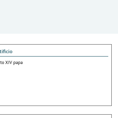
ificio
tto XIV papa