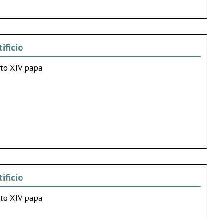
ificio
tto XIV papa
ificio
tto XIV papa