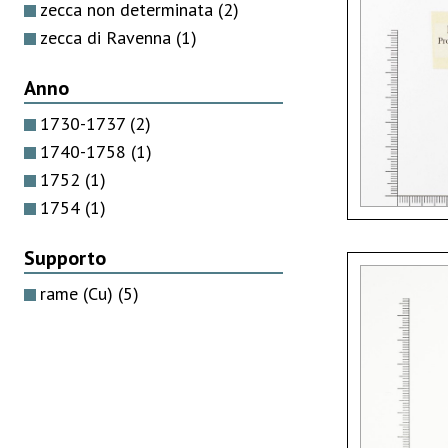
zecca non determinata
(2)
zecca di Ravenna
(1)
Anno
1730-1737
(2)
1740-1758
(1)
1752
(1)
1754
(1)
Supporto
rame (Cu)
(5)