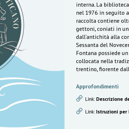
interna. La bibliotec
nel 1976 in seguito a
raccolta contiene olt
gettoni, coniati in u
dall’antichità alla c
Sessanta del Novecen
Fontana possiede un v
collocata nella trad
trentino, fiorente da
Approfondimenti
Link:
Descrizione de
Link:
Istruzioni per 