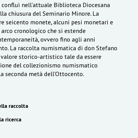
a confluì nell’attuale Biblioteca Diocesana
lla chiusura del Seminario Minore. La
re seicento monete, alcuni pesi monetari e
n arco cronologico che si estende
ontemporaneità, ovvero fino agli anni
to. La raccolta numismatica di don Stefano
alore storico-artistico tale da essere
izione del collezionismo numismatico
lla seconda metà dell’Ottocento.
lla raccolta
la ricerca