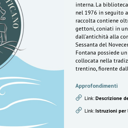
interna. La bibliotec
nel 1976 in seguito a
raccolta contiene olt
gettoni, coniati in u
dall’antichità alla c
Sessanta del Novecen
Fontana possiede un v
collocata nella trad
trentino, fiorente da
Approfondimenti
Link:
Descrizione de
Link:
Istruzioni per 