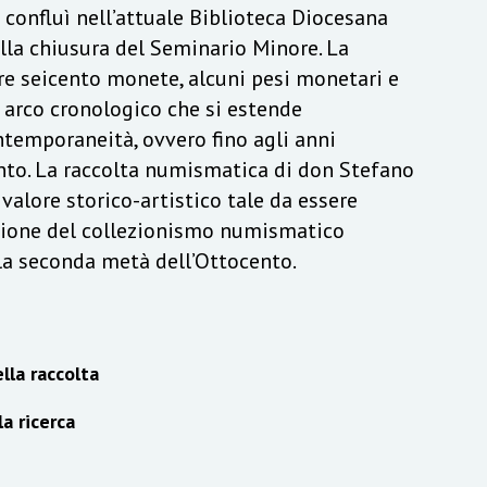
a confluì nell’attuale Biblioteca Diocesana
lla chiusura del Seminario Minore. La
re seicento monete, alcuni pesi monetari e
n arco cronologico che si estende
ontemporaneità, ovvero fino agli anni
to. La raccolta numismatica di don Stefano
alore storico-artistico tale da essere
izione del collezionismo numismatico
lla seconda metà dell’Ottocento.
lla raccolta
la ricerca