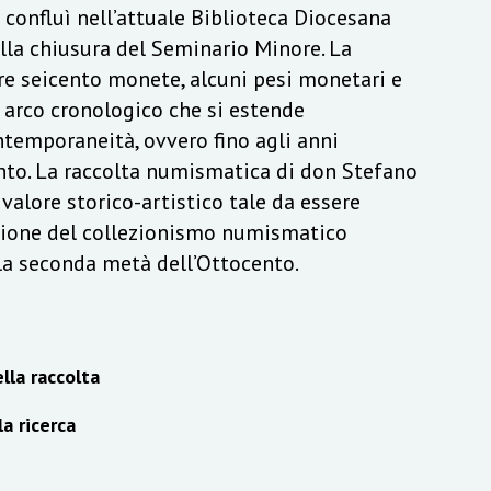
a confluì nell’attuale Biblioteca Diocesana
lla chiusura del Seminario Minore. La
re seicento monete, alcuni pesi monetari e
n arco cronologico che si estende
ontemporaneità, ovvero fino agli anni
to. La raccolta numismatica di don Stefano
alore storico-artistico tale da essere
izione del collezionismo numismatico
lla seconda metà dell’Ottocento.
lla raccolta
la ricerca