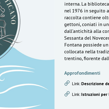
interna. La bibliotec
nel 1976 in seguito a
raccolta contiene olt
gettoni, coniati in u
dall’antichità alla c
Sessanta del Novecen
Fontana possiede un v
collocata nella trad
trentino, fiorente da
Approfondimenti
Link:
Descrizione de
Link:
Istruzioni per 