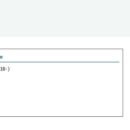
le
18- )