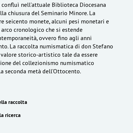
a confluì nell’attuale Biblioteca Diocesana
lla chiusura del Seminario Minore. La
re seicento monete, alcuni pesi monetari e
n arco cronologico che si estende
ontemporaneità, ovvero fino agli anni
to. La raccolta numismatica di don Stefano
alore storico-artistico tale da essere
izione del collezionismo numismatico
lla seconda metà dell’Ottocento.
lla raccolta
la ricerca