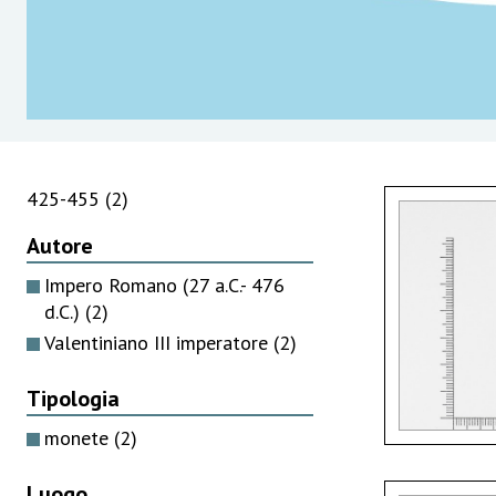
425-455
(2)
Autore
Impero Romano (27 a.C.- 476
d.C.)
(2)
Valentiniano III imperatore
(2)
Tipologia
monete
(2)
Luogo