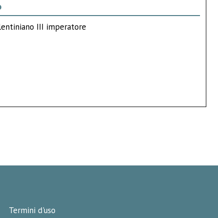
o
lentiniano III imperatore
Termini d'uso