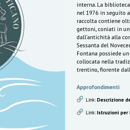
interna. La bibliotec
nel 1976 in seguito a
raccolta contiene olt
gettoni, coniati in u
dall’antichità alla c
Sessanta del Novecen
Fontana possiede un v
collocata nella trad
trentino, fiorente da
Approfondimenti
Link:
Descrizione de
Link:
Istruzioni per 