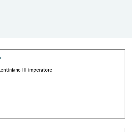
o
lentiniano III imperatore