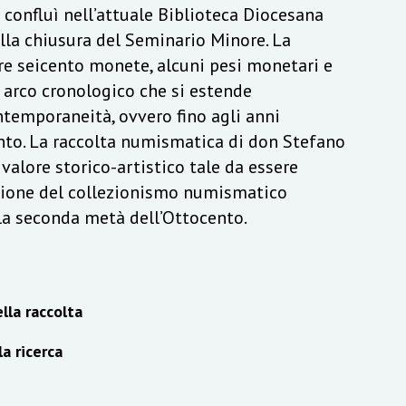
a confluì nell’attuale Biblioteca Diocesana
lla chiusura del Seminario Minore. La
re seicento monete, alcuni pesi monetari e
n arco cronologico che si estende
ontemporaneità, ovvero fino agli anni
to. La raccolta numismatica di don Stefano
alore storico-artistico tale da essere
izione del collezionismo numismatico
lla seconda metà dell’Ottocento.
lla raccolta
la ricerca