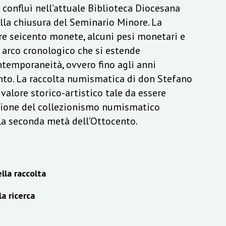
a confluì nell’attuale Biblioteca Diocesana
lla chiusura del Seminario Minore. La
re seicento monete, alcuni pesi monetari e
n arco cronologico che si estende
ontemporaneità, ovvero fino agli anni
to. La raccolta numismatica di don Stefano
alore storico-artistico tale da essere
izione del collezionismo numismatico
lla seconda metà dell’Ottocento.
lla raccolta
la ricerca