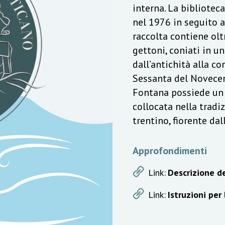
interna. La bibliotec
nel 1976 in seguito a
raccolta contiene olt
gettoni, coniati in u
dall’antichità alla c
Sessanta del Novecen
Fontana possiede un v
collocata nella trad
trentino, fiorente da
Approfondimenti
Link:
Descrizione de
Link:
Istruzioni per 