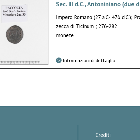
Sec. III d.C., Antoniniano (due
Impero Romano (27 a.C.- 476 d.C.); P
zecca di Ticinum ; 276-282
monete
Informazioni di dettaglio
Crediti