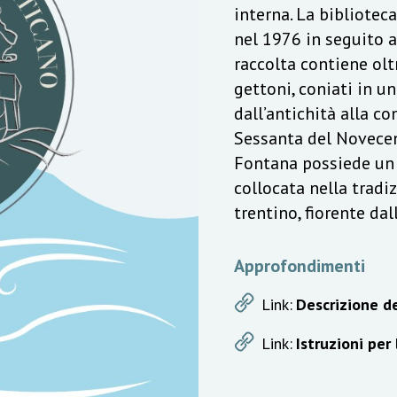
interna. La bibliotec
nel 1976 in seguito a
raccolta contiene olt
gettoni, coniati in u
dall’antichità alla c
Sessanta del Novecen
Fontana possiede un v
collocata nella trad
trentino, fiorente da
Approfondimenti
Link:
Descrizione de
Link:
Istruzioni per 