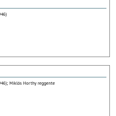
946)
946); Miklós Horthy reggente