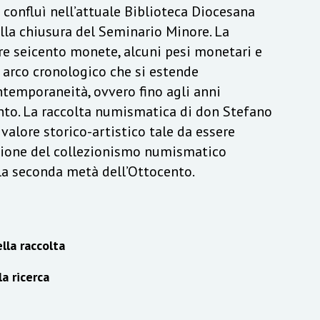
a confluì nell’attuale Biblioteca Diocesana
lla chiusura del Seminario Minore. La
re seicento monete, alcuni pesi monetari e
n arco cronologico che si estende
ontemporaneità, ovvero fino agli anni
to. La raccolta numismatica di don Stefano
alore storico-artistico tale da essere
izione del collezionismo numismatico
lla seconda metà dell’Ottocento.
lla raccolta
la ricerca