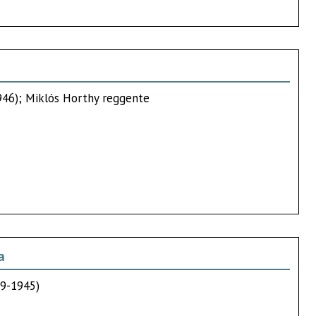
946); Miklós Horthy reggente
a
39-1945)