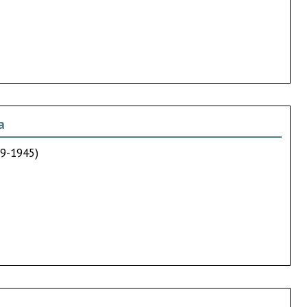
a
39-1945)