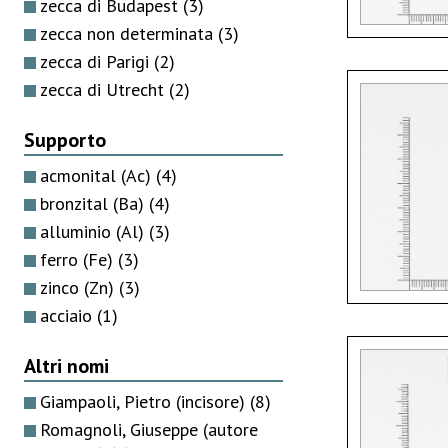
zecca di Budapest
(3)
zecca non determinata
(3)
zecca di Parigi
(2)
zecca di Utrecht
(2)
Supporto
acmonital (Ac)
(4)
bronzital (Ba)
(4)
alluminio (Al)
(3)
ferro (Fe)
(3)
zinco (Zn)
(3)
acciaio
(1)
Altri nomi
Giampaoli, Pietro (incisore)
(8)
Romagnoli, Giuseppe (autore