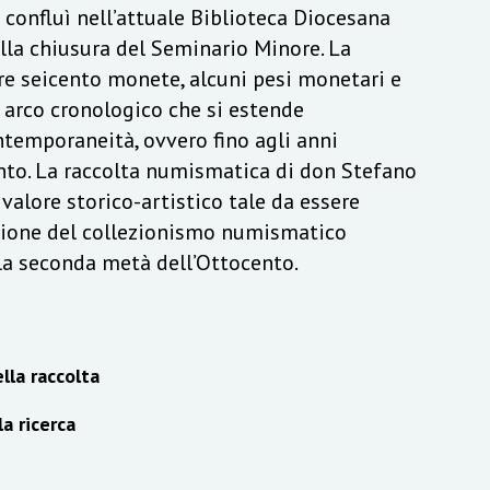
a confluì nell’attuale Biblioteca Diocesana
lla chiusura del Seminario Minore. La
re seicento monete, alcuni pesi monetari e
n arco cronologico che si estende
ontemporaneità, ovvero fino agli anni
to. La raccolta numismatica di don Stefano
alore storico-artistico tale da essere
izione del collezionismo numismatico
lla seconda metà dell’Ottocento.
lla raccolta
la ricerca