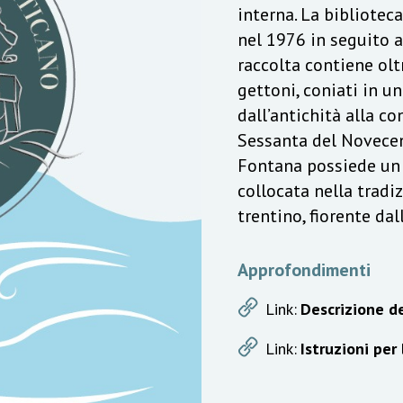
interna. La bibliotec
nel 1976 in seguito a
raccolta contiene olt
gettoni, coniati in u
dall’antichità alla c
Sessanta del Novecen
Fontana possiede un v
collocata nella trad
trentino, fiorente da
Approfondimenti
Link:
Descrizione de
Link:
Istruzioni per 