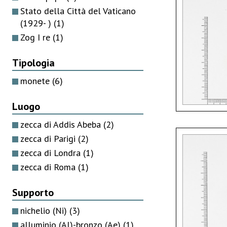
Stato della Città del Vaticano
(1929- )
(1)
Zog I re
(1)
Tipologia
monete
(6)
Luogo
zecca di Addis Abeba
(2)
zecca di Parigi
(2)
zecca di Londra
(1)
zecca di Roma
(1)
Supporto
nichelio (Ni)
(3)
alluminio (Al)-bronzo (Ae)
(1)