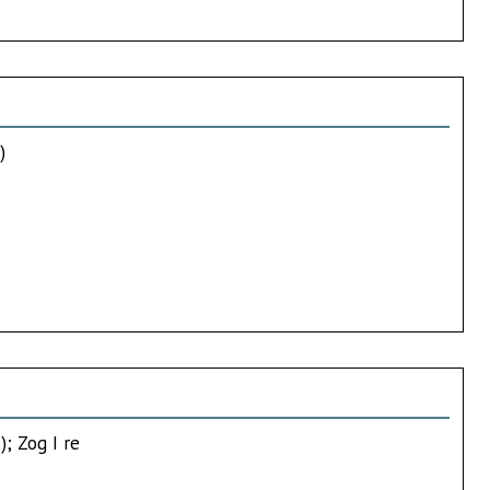
)
); Zog I re