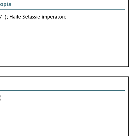
iopia
7- ); Haile Selassie imperatore
)