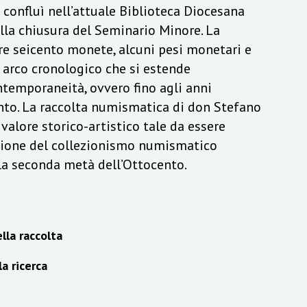
a confluì nell’attuale Biblioteca Diocesana
lla chiusura del Seminario Minore. La
re seicento monete, alcuni pesi monetari e
n arco cronologico che si estende
ontemporaneità, ovvero fino agli anni
to. La raccolta numismatica di don Stefano
alore storico-artistico tale da essere
izione del collezionismo numismatico
lla seconda metà dell’Ottocento.
lla raccolta
la ricerca