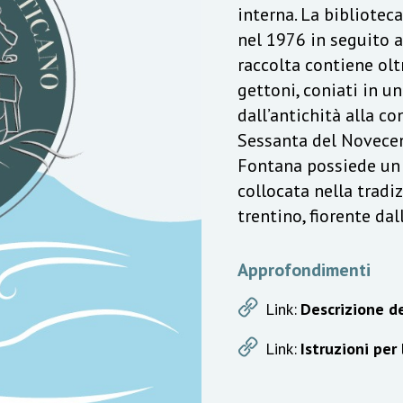
interna. La bibliotec
nel 1976 in seguito a
raccolta contiene olt
gettoni, coniati in u
dall’antichità alla c
Sessanta del Novecen
Fontana possiede un v
collocata nella trad
trentino, fiorente da
Approfondimenti
Link:
Descrizione de
Link:
Istruzioni per 