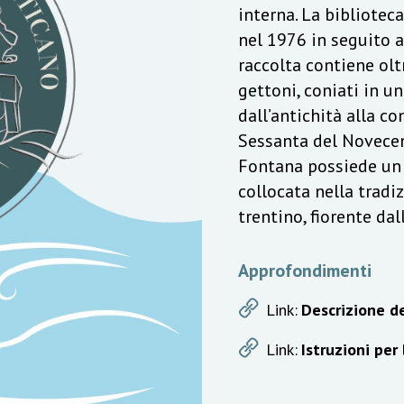
interna. La bibliotec
nel 1976 in seguito a
raccolta contiene olt
gettoni, coniati in u
dall’antichità alla c
Sessanta del Novecen
Fontana possiede un v
collocata nella trad
trentino, fiorente da
Approfondimenti
Link:
Descrizione de
Link:
Istruzioni per 