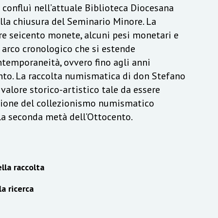
a confluì nell’attuale Biblioteca Diocesana
lla chiusura del Seminario Minore. La
re seicento monete, alcuni pesi monetari e
n arco cronologico che si estende
ontemporaneità, ovvero fino agli anni
to. La raccolta numismatica di don Stefano
alore storico-artistico tale da essere
izione del collezionismo numismatico
lla seconda metà dell’Ottocento.
lla raccolta
la ricerca