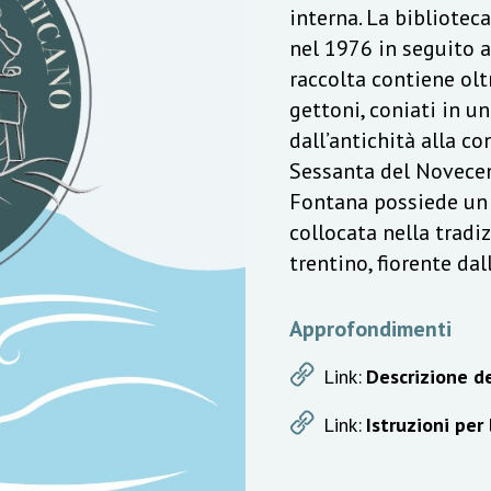
interna. La bibliotec
nel 1976 in seguito a
raccolta contiene olt
gettoni, coniati in u
dall’antichità alla c
Sessanta del Novecen
Fontana possiede un v
collocata nella trad
trentino, fiorente da
Approfondimenti
Link:
Descrizione de
Link:
Istruzioni per 