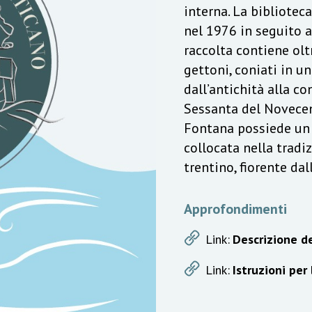
interna. La bibliotec
nel 1976 in seguito a
raccolta contiene olt
gettoni, coniati in u
dall’antichità alla c
Sessanta del Novecen
Fontana possiede un v
collocata nella trad
trentino, fiorente da
Approfondimenti
Link:
Descrizione de
Link:
Istruzioni per 