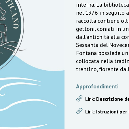
interna. La bibliotec
nel 1976 in seguito a
raccolta contiene olt
gettoni, coniati in u
dall’antichità alla c
Sessanta del Novecen
Fontana possiede un v
collocata nella trad
trentino, fiorente da
Approfondimenti
Link:
Descrizione de
Link:
Istruzioni per 