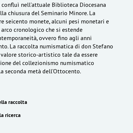
a confluì nell’attuale Biblioteca Diocesana
lla chiusura del Seminario Minore. La
re seicento monete, alcuni pesi monetari e
n arco cronologico che si estende
ontemporaneità, ovvero fino agli anni
to. La raccolta numismatica di don Stefano
alore storico-artistico tale da essere
izione del collezionismo numismatico
lla seconda metà dell’Ottocento.
lla raccolta
la ricerca