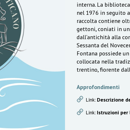
interna. La bibliotec
nel 1976 in seguito a
raccolta contiene olt
gettoni, coniati in u
dall’antichità alla c
Sessanta del Novecen
Fontana possiede un v
collocata nella trad
trentino, fiorente da
Approfondimenti
Link:
Descrizione de
Link:
Istruzioni per 