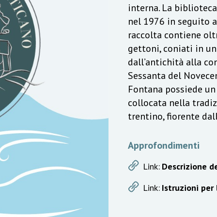
interna. La bibliotec
nel 1976 in seguito a
raccolta contiene olt
gettoni, coniati in u
dall’antichità alla c
Sessanta del Novecen
Fontana possiede un v
collocata nella trad
trentino, fiorente da
Approfondimenti
Link:
Descrizione de
Link:
Istruzioni per 