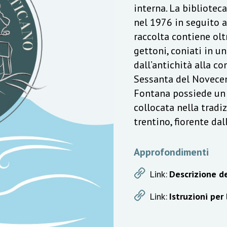
interna. La bibliotec
nel 1976 in seguito a
raccolta contiene olt
gettoni, coniati in u
dall’antichità alla c
Sessanta del Novecen
Fontana possiede un v
collocata nella trad
trentino, fiorente da
Approfondimenti
Link:
Descrizione de
Link:
Istruzioni per 