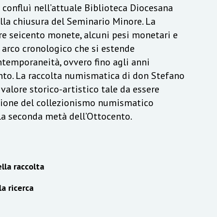
a confluì nell’attuale Biblioteca Diocesana
lla chiusura del Seminario Minore. La
re seicento monete, alcuni pesi monetari e
n arco cronologico che si estende
ontemporaneità, ovvero fino agli anni
to. La raccolta numismatica di don Stefano
alore storico-artistico tale da essere
izione del collezionismo numismatico
lla seconda metà dell’Ottocento.
lla raccolta
la ricerca