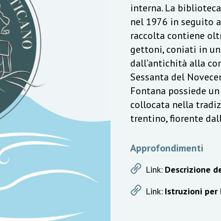
interna. La bibliotec
nel 1976 in seguito a
raccolta contiene olt
gettoni, coniati in u
dall’antichità alla c
Sessanta del Novecen
Fontana possiede un v
collocata nella trad
trentino, fiorente da
Approfondimenti
Link:
Descrizione de
Link:
Istruzioni per 