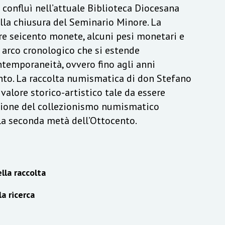
a confluì nell’attuale Biblioteca Diocesana
lla chiusura del Seminario Minore. La
re seicento monete, alcuni pesi monetari e
n arco cronologico che si estende
ontemporaneità, ovvero fino agli anni
to. La raccolta numismatica di don Stefano
alore storico-artistico tale da essere
izione del collezionismo numismatico
lla seconda metà dell’Ottocento.
lla raccolta
la ricerca