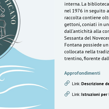
interna. La bibliotec
nel 1976 in seguito a
raccolta contiene olt
gettoni, coniati in u
dall’antichità alla c
Sessanta del Novecen
Fontana possiede un v
collocata nella trad
trentino, fiorente da
Approfondimenti
Link:
Descrizione de
Link:
Istruzioni per 