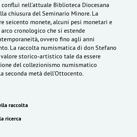
a confluì nell’attuale Biblioteca Diocesana
lla chiusura del Seminario Minore. La
re seicento monete, alcuni pesi monetari e
n arco cronologico che si estende
ontemporaneità, ovvero fino agli anni
to. La raccolta numismatica di don Stefano
alore storico-artistico tale da essere
izione del collezionismo numismatico
lla seconda metà dell’Ottocento.
lla raccolta
la ricerca