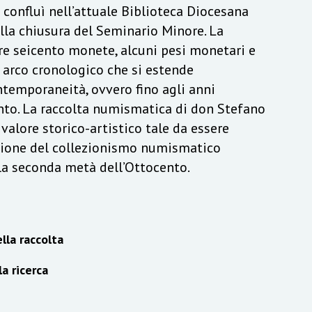
a confluì nell’attuale Biblioteca Diocesana
lla chiusura del Seminario Minore. La
re seicento monete, alcuni pesi monetari e
n arco cronologico che si estende
ontemporaneità, ovvero fino agli anni
to. La raccolta numismatica di don Stefano
alore storico-artistico tale da essere
izione del collezionismo numismatico
lla seconda metà dell’Ottocento.
lla raccolta
la ricerca