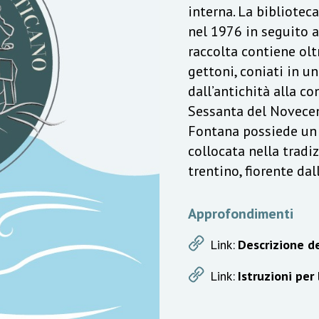
interna. La bibliotec
nel 1976 in seguito a
raccolta contiene olt
gettoni, coniati in u
dall’antichità alla c
Sessanta del Novecen
Fontana possiede un v
collocata nella trad
trentino, fiorente da
Approfondimenti
Link:
Descrizione de
Link:
Istruzioni per 