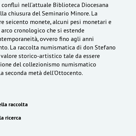
a confluì nell’attuale Biblioteca Diocesana
lla chiusura del Seminario Minore. La
re seicento monete, alcuni pesi monetari e
n arco cronologico che si estende
ontemporaneità, ovvero fino agli anni
to. La raccolta numismatica di don Stefano
alore storico-artistico tale da essere
izione del collezionismo numismatico
lla seconda metà dell’Ottocento.
lla raccolta
la ricerca