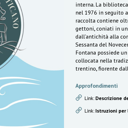
interna. La bibliotec
nel 1976 in seguito a
raccolta contiene olt
gettoni, coniati in u
dall’antichità alla c
Sessanta del Novecen
Fontana possiede un v
collocata nella trad
trentino, fiorente da
Approfondimenti
Link:
Descrizione de
Link:
Istruzioni per 