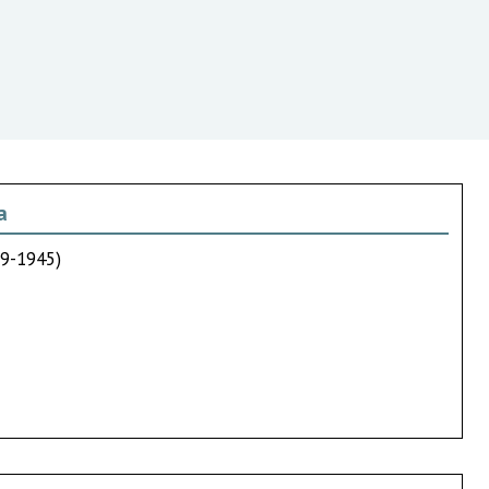
a
39-1945)