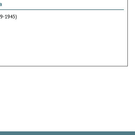
a
39-1945)