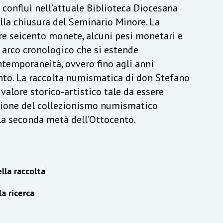
a confluì nell’attuale Biblioteca Diocesana
lla chiusura del Seminario Minore. La
re seicento monete, alcuni pesi monetari e
n arco cronologico che si estende
ontemporaneità, ovvero fino agli anni
to. La raccolta numismatica di don Stefano
alore storico-artistico tale da essere
izione del collezionismo numismatico
lla seconda metà dell’Ottocento.
lla raccolta
la ricerca