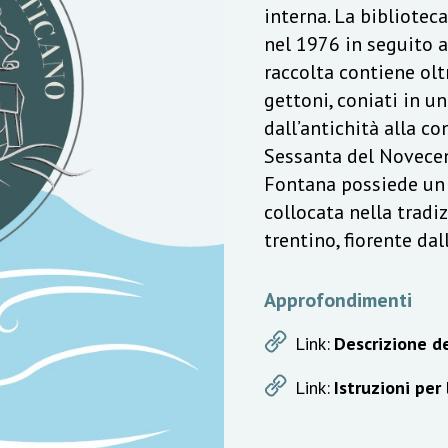
interna. La bibliotec
nel 1976 in seguito a
raccolta contiene olt
gettoni, coniati in u
dall’antichità alla c
Sessanta del Novecen
Fontana possiede un v
collocata nella trad
trentino, fiorente da
Approfondimenti
Link:
Descrizione de
Link:
Istruzioni per 