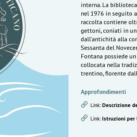
interna. La bibliotec
nel 1976 in seguito a
raccolta contiene olt
gettoni, coniati in u
dall’antichità alla c
Sessanta del Novecen
Fontana possiede un v
collocata nella trad
trentino, fiorente da
Approfondimenti
Link:
Descrizione de
Link:
Istruzioni per 