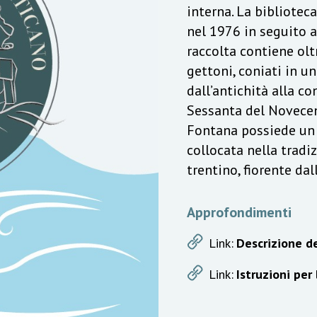
interna. La bibliotec
nel 1976 in seguito a
raccolta contiene olt
gettoni, coniati in u
dall’antichità alla c
Sessanta del Novecen
Fontana possiede un v
collocata nella trad
trentino, fiorente da
Approfondimenti
Link:
Descrizione de
Link:
Istruzioni per 