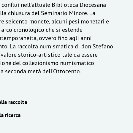
a confluì nell’attuale Biblioteca Diocesana
lla chiusura del Seminario Minore. La
re seicento monete, alcuni pesi monetari e
n arco cronologico che si estende
ontemporaneità, ovvero fino agli anni
to. La raccolta numismatica di don Stefano
alore storico-artistico tale da essere
izione del collezionismo numismatico
lla seconda metà dell’Ottocento.
lla raccolta
la ricerca