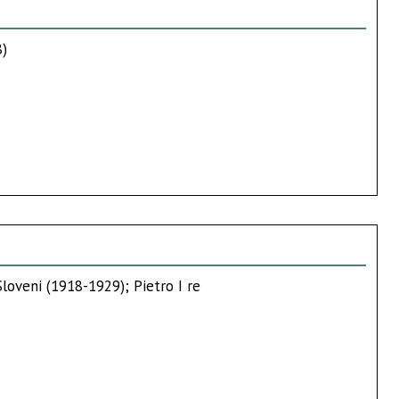
8)
Sloveni (1918-1929); Pietro I re