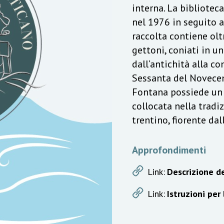
interna. La bibliotec
nel 1976 in seguito a
raccolta contiene olt
gettoni, coniati in u
dall’antichità alla c
Sessanta del Novecen
Fontana possiede un v
collocata nella trad
trentino, fiorente da
Approfondimenti
Link:
Descrizione de
Link:
Istruzioni per 