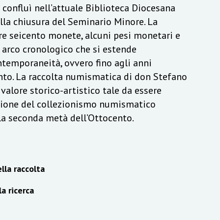
a confluì nell’attuale Biblioteca Diocesana
lla chiusura del Seminario Minore. La
re seicento monete, alcuni pesi monetari e
n arco cronologico che si estende
ontemporaneità, ovvero fino agli anni
to. La raccolta numismatica di don Stefano
alore storico-artistico tale da essere
izione del collezionismo numismatico
lla seconda metà dell’Ottocento.
lla raccolta
la ricerca