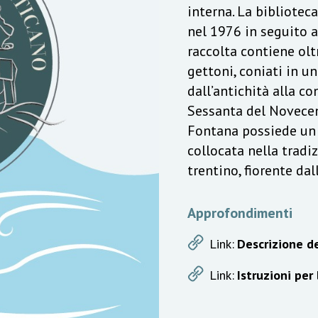
interna. La bibliotec
nel 1976 in seguito a
raccolta contiene olt
gettoni, coniati in u
dall’antichità alla c
Sessanta del Novecen
Fontana possiede un v
collocata nella trad
trentino, fiorente da
Approfondimenti
Link:
Descrizione de
Link:
Istruzioni per 