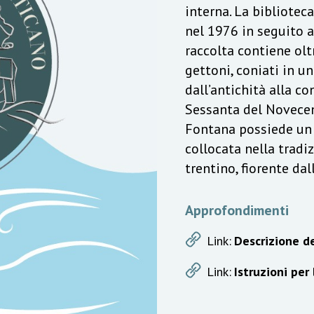
interna. La bibliotec
nel 1976 in seguito a
raccolta contiene olt
gettoni, coniati in u
dall’antichità alla c
Sessanta del Novecen
Fontana possiede un v
collocata nella trad
trentino, fiorente da
Approfondimenti
Link:
Descrizione de
Link:
Istruzioni per 