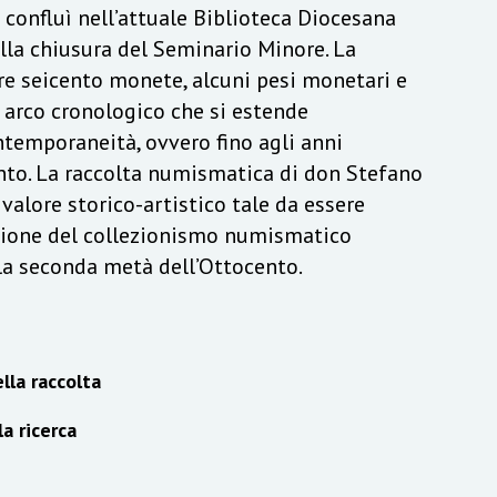
a confluì nell’attuale Biblioteca Diocesana
lla chiusura del Seminario Minore. La
re seicento monete, alcuni pesi monetari e
n arco cronologico che si estende
ontemporaneità, ovvero fino agli anni
to. La raccolta numismatica di don Stefano
alore storico-artistico tale da essere
izione del collezionismo numismatico
lla seconda metà dell’Ottocento.
lla raccolta
la ricerca