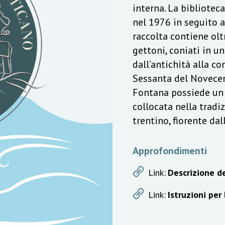
interna. La bibliotec
nel 1976 in seguito a
raccolta contiene olt
gettoni, coniati in u
dall’antichità alla c
Sessanta del Novecen
Fontana possiede un v
collocata nella trad
trentino, fiorente da
Approfondimenti
Link:
Descrizione de
Link:
Istruzioni per 