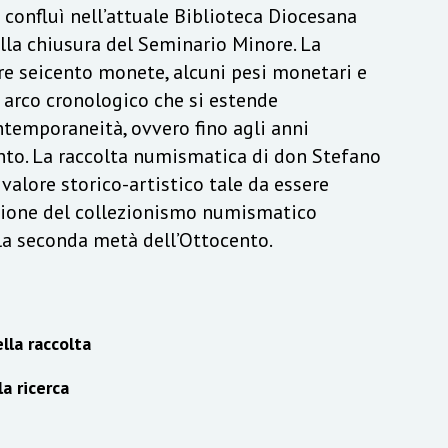
a confluì nell’attuale Biblioteca Diocesana
lla chiusura del Seminario Minore. La
re seicento monete, alcuni pesi monetari e
n arco cronologico che si estende
ontemporaneità, ovvero fino agli anni
to. La raccolta numismatica di don Stefano
alore storico-artistico tale da essere
izione del collezionismo numismatico
lla seconda metà dell’Ottocento.
lla raccolta
la ricerca