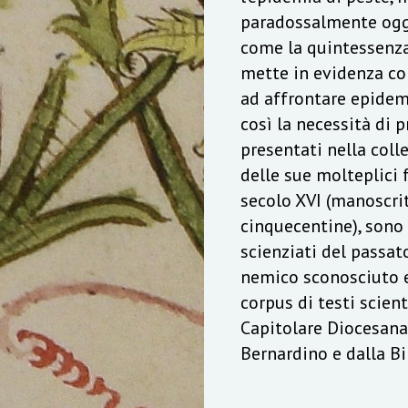
paradossalmente oggi
come la quintessenza
mette in evidenza co
ad affrontare epidemi
così la necessità di p
presentati nella coll
delle sue molteplici f
secolo XVI (manoscrit
cinquecentine), sono
scienziati del passat
nemico sconosciuto e 
corpus di testi scient
Capitolare Diocesana
Bernardino e dalla B