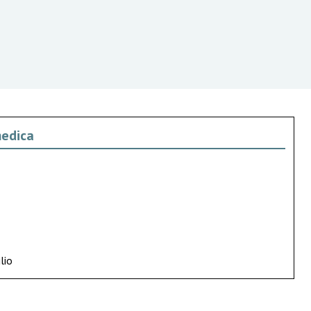
medica
lio