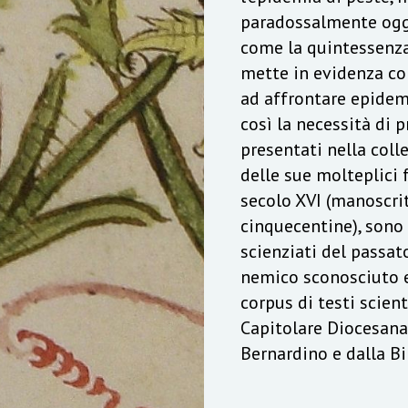
paradossalmente oggi
come la quintessenza
mette in evidenza co
ad affrontare epidemi
così la necessità di p
presentati nella coll
delle sue molteplici f
secolo XVI (manoscrit
cinquecentine), sono
scienziati del passat
nemico sconosciuto e 
corpus di testi scient
Capitolare Diocesana
Bernardino e dalla B