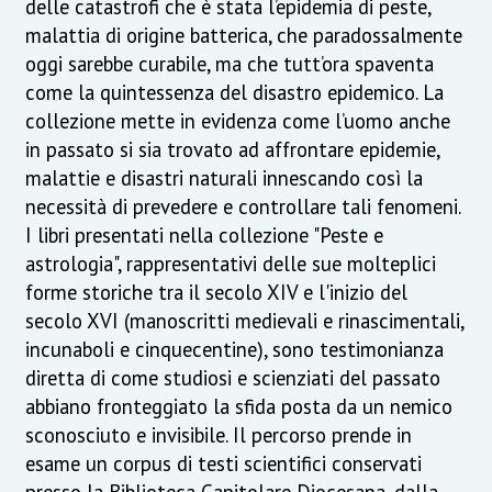
delle catastrofi che è stata l’epidemia di peste,
malattia di origine batterica, che paradossalmente
oggi sarebbe curabile, ma che tutt’ora spaventa
come la quintessenza del disastro epidemico. La
collezione mette in evidenza come l’uomo anche
in passato si sia trovato ad affrontare epidemie,
malattie e disastri naturali innescando così la
necessità di prevedere e controllare tali fenomeni.
I libri presentati nella collezione "Peste e
astrologia", rappresentativi delle sue molteplici
forme storiche tra il secolo XIV e l'inizio del
secolo XVI (manoscritti medievali e rinascimentali,
incunaboli e cinquecentine), sono testimonianza
diretta di come studiosi e scienziati del passato
abbiano fronteggiato la sfida posta da un nemico
sconosciuto e invisibile. Il percorso prende in
esame un corpus di testi scientifici conservati
presso la Biblioteca Capitolare Diocesana, dalla