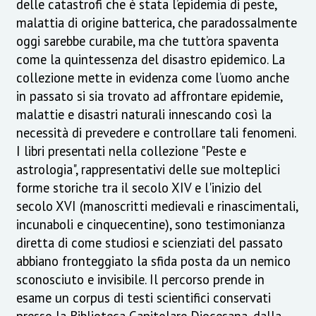
delle catastrofi che è stata l’epidemia di peste,
malattia di origine batterica, che paradossalmente
oggi sarebbe curabile, ma che tutt’ora spaventa
come la quintessenza del disastro epidemico. La
collezione mette in evidenza come l’uomo anche
in passato si sia trovato ad affrontare epidemie,
malattie e disastri naturali innescando così la
necessità di prevedere e controllare tali fenomeni.
I libri presentati nella collezione "Peste e
astrologia", rappresentativi delle sue molteplici
forme storiche tra il secolo XIV e l'inizio del
secolo XVI (manoscritti medievali e rinascimentali,
incunaboli e cinquecentine), sono testimonianza
diretta di come studiosi e scienziati del passato
abbiano fronteggiato la sfida posta da un nemico
sconosciuto e invisibile. Il percorso prende in
esame un corpus di testi scientifici conservati
presso la Biblioteca Capitolare Diocesana, dalla