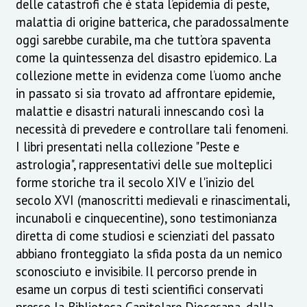
delle catastrofi che è stata l’epidemia di peste,
malattia di origine batterica, che paradossalmente
oggi sarebbe curabile, ma che tutt’ora spaventa
come la quintessenza del disastro epidemico. La
collezione mette in evidenza come l’uomo anche
in passato si sia trovato ad affrontare epidemie,
malattie e disastri naturali innescando così la
necessità di prevedere e controllare tali fenomeni.
I libri presentati nella collezione "Peste e
astrologia", rappresentativi delle sue molteplici
forme storiche tra il secolo XIV e l'inizio del
secolo XVI (manoscritti medievali e rinascimentali,
incunaboli e cinquecentine), sono testimonianza
diretta di come studiosi e scienziati del passato
abbiano fronteggiato la sfida posta da un nemico
sconosciuto e invisibile. Il percorso prende in
esame un corpus di testi scientifici conservati
presso la Biblioteca Capitolare Diocesana, dalla