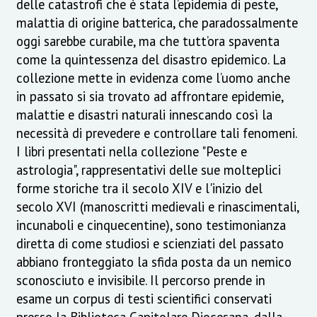
delle catastrofi che è stata l’epidemia di peste,
malattia di origine batterica, che paradossalmente
oggi sarebbe curabile, ma che tutt’ora spaventa
come la quintessenza del disastro epidemico. La
collezione mette in evidenza come l’uomo anche
in passato si sia trovato ad affrontare epidemie,
malattie e disastri naturali innescando così la
necessità di prevedere e controllare tali fenomeni.
I libri presentati nella collezione "Peste e
astrologia", rappresentativi delle sue molteplici
forme storiche tra il secolo XIV e l'inizio del
secolo XVI (manoscritti medievali e rinascimentali,
incunaboli e cinquecentine), sono testimonianza
diretta di come studiosi e scienziati del passato
abbiano fronteggiato la sfida posta da un nemico
sconosciuto e invisibile. Il percorso prende in
esame un corpus di testi scientifici conservati
presso la Biblioteca Capitolare Diocesana, dalla