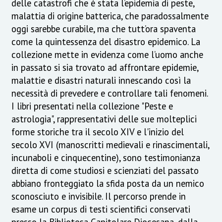
delle catastrofi che è stata l’epidemia di peste,
malattia di origine batterica, che paradossalmente
oggi sarebbe curabile, ma che tutt’ora spaventa
come la quintessenza del disastro epidemico. La
collezione mette in evidenza come l’uomo anche
in passato si sia trovato ad affrontare epidemie,
malattie e disastri naturali innescando così la
necessità di prevedere e controllare tali fenomeni.
I libri presentati nella collezione "Peste e
astrologia", rappresentativi delle sue molteplici
forme storiche tra il secolo XIV e l'inizio del
secolo XVI (manoscritti medievali e rinascimentali,
incunaboli e cinquecentine), sono testimonianza
diretta di come studiosi e scienziati del passato
abbiano fronteggiato la sfida posta da un nemico
sconosciuto e invisibile. Il percorso prende in
esame un corpus di testi scientifici conservati
presso la Biblioteca Capitolare Diocesana, dalla