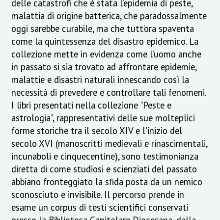
delle catastrofi che è stata l’epidemia di peste,
malattia di origine batterica, che paradossalmente
oggi sarebbe curabile, ma che tutt’ora spaventa
come la quintessenza del disastro epidemico. La
collezione mette in evidenza come l’uomo anche
in passato si sia trovato ad affrontare epidemie,
malattie e disastri naturali innescando così la
necessità di prevedere e controllare tali fenomeni.
I libri presentati nella collezione "Peste e
astrologia", rappresentativi delle sue molteplici
forme storiche tra il secolo XIV e l'inizio del
secolo XVI (manoscritti medievali e rinascimentali,
incunaboli e cinquecentine), sono testimonianza
diretta di come studiosi e scienziati del passato
abbiano fronteggiato la sfida posta da un nemico
sconosciuto e invisibile. Il percorso prende in
esame un corpus di testi scientifici conservati
presso la Biblioteca Capitolare Diocesana, dalla