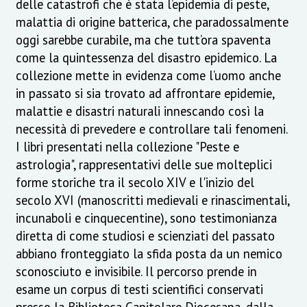
delle catastrofi che è stata l’epidemia di peste,
malattia di origine batterica, che paradossalmente
oggi sarebbe curabile, ma che tutt’ora spaventa
come la quintessenza del disastro epidemico. La
collezione mette in evidenza come l’uomo anche
in passato si sia trovato ad affrontare epidemie,
malattie e disastri naturali innescando così la
necessità di prevedere e controllare tali fenomeni.
I libri presentati nella collezione "Peste e
astrologia", rappresentativi delle sue molteplici
forme storiche tra il secolo XIV e l'inizio del
secolo XVI (manoscritti medievali e rinascimentali,
incunaboli e cinquecentine), sono testimonianza
diretta di come studiosi e scienziati del passato
abbiano fronteggiato la sfida posta da un nemico
sconosciuto e invisibile. Il percorso prende in
esame un corpus di testi scientifici conservati
presso la Biblioteca Capitolare Diocesana, dalla