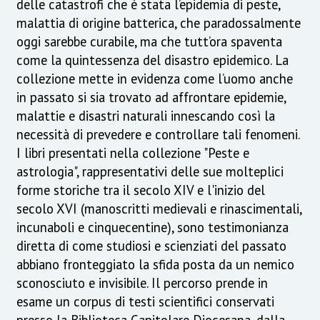
delle catastrofi che è stata l’epidemia di peste,
malattia di origine batterica, che paradossalmente
oggi sarebbe curabile, ma che tutt’ora spaventa
come la quintessenza del disastro epidemico. La
collezione mette in evidenza come l’uomo anche
in passato si sia trovato ad affrontare epidemie,
malattie e disastri naturali innescando così la
necessità di prevedere e controllare tali fenomeni.
I libri presentati nella collezione "Peste e
astrologia", rappresentativi delle sue molteplici
forme storiche tra il secolo XIV e l'inizio del
secolo XVI (manoscritti medievali e rinascimentali,
incunaboli e cinquecentine), sono testimonianza
diretta di come studiosi e scienziati del passato
abbiano fronteggiato la sfida posta da un nemico
sconosciuto e invisibile. Il percorso prende in
esame un corpus di testi scientifici conservati
presso la Biblioteca Capitolare Diocesana, dalla