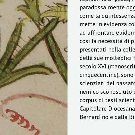
paradossalmente oggi
come la quintessenza
mette in evidenza co
ad affrontare epidemi
così la necessità di p
presentati nella coll
delle sue molteplici f
secolo XVI (manoscrit
cinquecentine), sono
scienziati del passat
nemico sconosciuto e 
corpus di testi scient
Capitolare Diocesana
Bernardino e dalla B