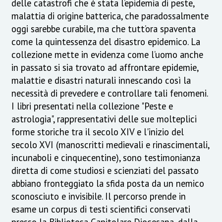
delle catastrofi che è stata l’epidemia di peste,
malattia di origine batterica, che paradossalmente
oggi sarebbe curabile, ma che tutt’ora spaventa
come la quintessenza del disastro epidemico. La
collezione mette in evidenza come l’uomo anche
in passato si sia trovato ad affrontare epidemie,
malattie e disastri naturali innescando così la
necessità di prevedere e controllare tali fenomeni.
I libri presentati nella collezione "Peste e
astrologia", rappresentativi delle sue molteplici
forme storiche tra il secolo XIV e l'inizio del
secolo XVI (manoscritti medievali e rinascimentali,
incunaboli e cinquecentine), sono testimonianza
diretta di come studiosi e scienziati del passato
abbiano fronteggiato la sfida posta da un nemico
sconosciuto e invisibile. Il percorso prende in
esame un corpus di testi scientifici conservati
presso la Biblioteca Capitolare Diocesana, dalla