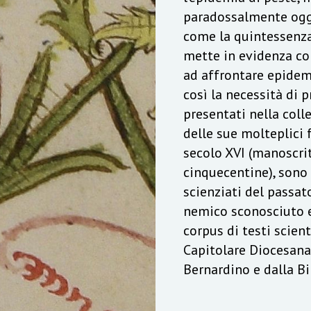
paradossalmente oggi
come la quintessenza
mette in evidenza co
ad affrontare epidemi
così la necessità di p
presentati nella coll
delle sue molteplici f
secolo XVI (manoscrit
cinquecentine), sono
scienziati del passat
nemico sconosciuto e 
corpus di testi scient
Capitolare Diocesana
Bernardino e dalla B