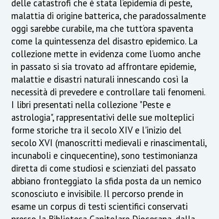
delle catastrofi che è stata l’epidemia di peste,
malattia di origine batterica, che paradossalmente
oggi sarebbe curabile, ma che tutt’ora spaventa
come la quintessenza del disastro epidemico. La
collezione mette in evidenza come l’uomo anche
in passato si sia trovato ad affrontare epidemie,
malattie e disastri naturali innescando così la
necessità di prevedere e controllare tali fenomeni.
I libri presentati nella collezione "Peste e
astrologia", rappresentativi delle sue molteplici
forme storiche tra il secolo XIV e l'inizio del
secolo XVI (manoscritti medievali e rinascimentali,
incunaboli e cinquecentine), sono testimonianza
diretta di come studiosi e scienziati del passato
abbiano fronteggiato la sfida posta da un nemico
sconosciuto e invisibile. Il percorso prende in
esame un corpus di testi scientifici conservati
presso la Biblioteca Capitolare Diocesana, dalla