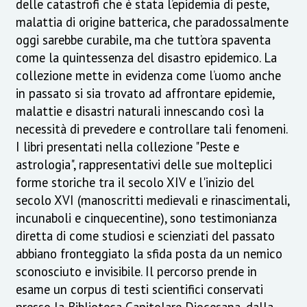
delle catastrofi che è stata l’epidemia di peste,
malattia di origine batterica, che paradossalmente
oggi sarebbe curabile, ma che tutt’ora spaventa
come la quintessenza del disastro epidemico. La
collezione mette in evidenza come l’uomo anche
in passato si sia trovato ad affrontare epidemie,
malattie e disastri naturali innescando così la
necessità di prevedere e controllare tali fenomeni.
I libri presentati nella collezione "Peste e
astrologia", rappresentativi delle sue molteplici
forme storiche tra il secolo XIV e l'inizio del
secolo XVI (manoscritti medievali e rinascimentali,
incunaboli e cinquecentine), sono testimonianza
diretta di come studiosi e scienziati del passato
abbiano fronteggiato la sfida posta da un nemico
sconosciuto e invisibile. Il percorso prende in
esame un corpus di testi scientifici conservati
presso la Biblioteca Capitolare Diocesana, dalla