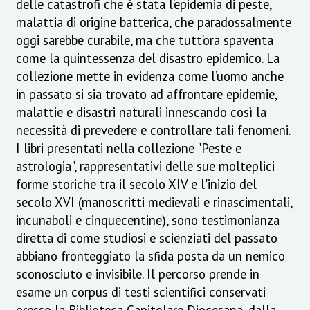
delle catastrofi che è stata l’epidemia di peste,
malattia di origine batterica, che paradossalmente
oggi sarebbe curabile, ma che tutt’ora spaventa
come la quintessenza del disastro epidemico. La
collezione mette in evidenza come l’uomo anche
in passato si sia trovato ad affrontare epidemie,
malattie e disastri naturali innescando così la
necessità di prevedere e controllare tali fenomeni.
I libri presentati nella collezione "Peste e
astrologia", rappresentativi delle sue molteplici
forme storiche tra il secolo XIV e l'inizio del
secolo XVI (manoscritti medievali e rinascimentali,
incunaboli e cinquecentine), sono testimonianza
diretta di come studiosi e scienziati del passato
abbiano fronteggiato la sfida posta da un nemico
sconosciuto e invisibile. Il percorso prende in
esame un corpus di testi scientifici conservati
presso la Biblioteca Capitolare Diocesana, dalla