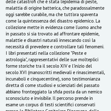
delle catastrofi che è stata l’epidemia di peste,
malattia di origine batterica, che paradossalmente
oggi sarebbe curabile, ma che tutt’ora spaventa
come la quintessenza del disastro epidemico. La
collezione mette in evidenza come l’uomo anche
in passato si sia trovato ad affrontare epidemie,
malattie e disastri naturali innescando così la
necessità di prevedere e controllare tali fenomeni.
I libri presentati nella collezione "Peste e
astrologia", rappresentativi delle sue molteplici
forme storiche tra il secolo XIV e l'inizio del
secolo XVI (manoscritti medievali e rinascimentali,
incunaboli e cinquecentine), sono testimonianza
diretta di come studiosi e scienziati del passato
abbiano fronteggiato la sfida posta da un nemico
sconosciuto e invisibile. Il percorso prende in
esame un corpus di testi scientifici conservati
presso la Biblioteca Capitolare Diocesana, dalla