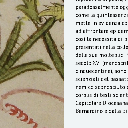
paradossalmente oggi
come la quintessenza
mette in evidenza co
ad affrontare epidemi
così la necessità di p
presentati nella coll
delle sue molteplici f
secolo XVI (manoscrit
cinquecentine), sono
scienziati del passat
nemico sconosciuto e 
corpus di testi scient
Capitolare Diocesana
Bernardino e dalla B